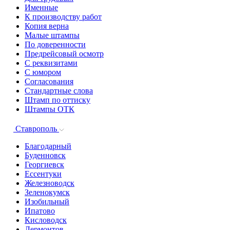
Именные
К производству работ
Копия верна
Малые штампы
По доверенности
Предрейсовый осмотр
С реквизитами
С юмором
Согласования
Стандартные слова
Штамп по оттиску
Штампы ОТК
Ставрополь
Благодарный
Буденновск
Георгиевск
Ессентуки
Железноводск
Зеленокумск
Изобильный
Ипатово
Кисловодск
Лермонтов