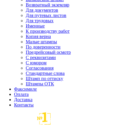
Возвратный экземляр
Для документов
Для путевых листов
Для трудовых
Именные
К производству работ
Копия верна
Малые штампы
По доверенности
Предрейсовый осмотр
С реквизитами
С юмором
Согласования
Стандартные слова
Штамп по оттиску
Штампы ОТК
Факсимиле
Оплата
Доставка
Контакты