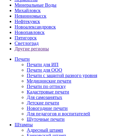
Минеральные Воды
Михайловск
Невинномысск
Нефтекумск
Новоалександровск
Новопавловск
Пятигорск
Светлоград
Другие регионы
Печати
Печати для ИП
Печати для ООО
Печати с защитой разного уровня
Медицинские печати
Печати по оттиску
Кадастровые печати
Для самозанятых
Детские печати
Новогодние печати
Для педагогов и воспитателей
Шуточные печати
Штампы
Адресный штамп
Банковский штамп