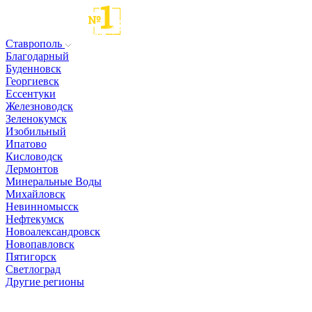
Ставрополь
Благодарный
Буденновск
Георгиевск
Ессентуки
Железноводск
Зеленокумск
Изобильный
Ипатово
Кисловодск
Лермонтов
Минеральные Воды
Михайловск
Невинномысск
Нефтекумск
Новоалександровск
Новопавловск
Пятигорск
Светлоград
Другие регионы