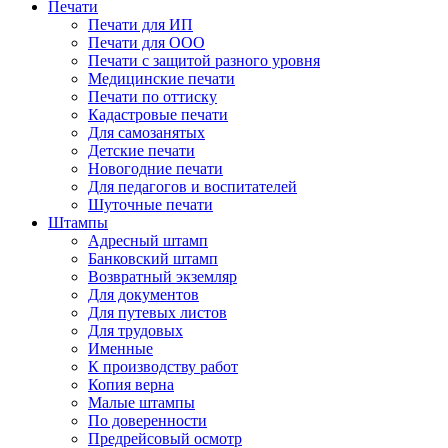
Печати
Печати для ИП
Печати для ООО
Печати с защитой разного уровня
Медицинские печати
Печати по оттиску
Кадастровые печати
Для самозанятых
Детские печати
Новогодние печати
Для педагогов и воспитателей
Шуточные печати
Штампы
Адресный штамп
Банковский штамп
Возвратный экземляр
Для документов
Для путевых листов
Для трудовых
Именные
К производству работ
Копия верна
Малые штампы
По доверенности
Предрейсовый осмотр