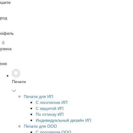
ишите
ород
рофиль
0
орзина
еню
Печати
Печати для ИП
С логотипом ИП
С защитой ИП
По оттиску ИП
Индивидуальный дизайн ИП
Печати для ООО
С логотипом ООО