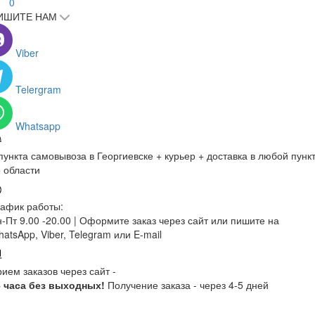
0
ИШИТЕ НАМ
Viber
Telergram
Whatsapp
пункта самовывоза в Георгиевске + курьер + доставка в любой пунк
 области
афик работы:
-Пт 9.00 -20.00 |
Оформите заказ через сайт или пишите на
atsApp, Viber, Telegram или E-mail
ием заказов через сайт -
4 часа без выходных!
Получение заказа - через 4-5 дней