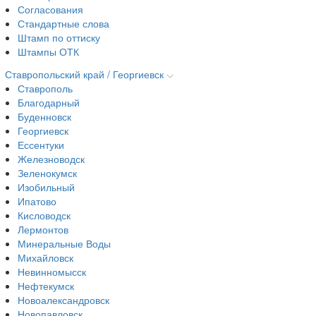
Согласования
Стандартные слова
Штамп по оттиску
Штампы ОТК
Ставропольский край / Георгиевск
Ставрополь
Благодарный
Буденновск
Георгиевск
Ессентуки
Железноводск
Зеленокумск
Изобильный
Ипатово
Кисловодск
Лермонтов
Минеральные Воды
Михайловск
Невинномысск
Нефтекумск
Новоалександровск
Новопавловск