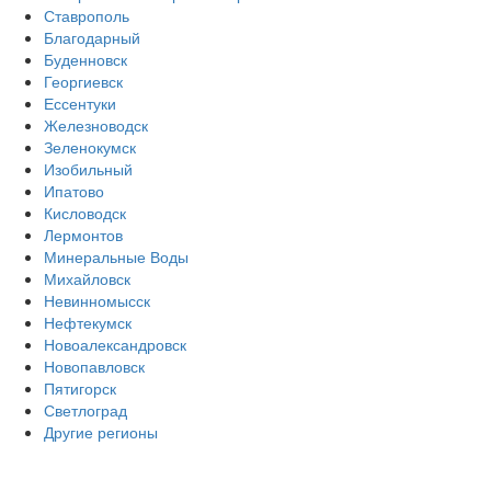
Ставрополь
Благодарный
Буденновск
Георгиевск
Ессентуки
Железноводск
Зеленокумск
Изобильный
Ипатово
Кисловодск
Лермонтов
Минеральные Воды
Михайловск
Невинномысск
Нефтекумск
Новоалександровск
Новопавловск
Пятигорск
Светлоград
Другие регионы